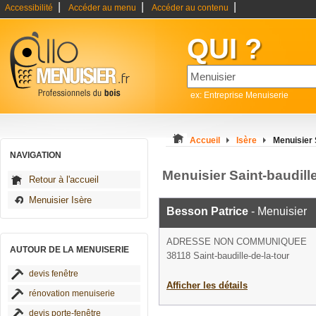
|
|
|
Accessibilité
Accéder au menu
Accéder au contenu
QUI ?
ex: Entreprise Menuiserie
Accueil
Isère
Menuisier 
NAVIGATION
Menuisier Saint-baudille
Retour à l'accueil
Menuisier Isère
Besson Patrice
- Menuisier
ADRESSE NON COMMUNIQUEE
AUTOUR DE LA MENUISERIE
38118 Saint-baudille-de-la-tour
devis fenêtre
Afficher les détails
rénovation menuiserie
devis porte-fenêtre