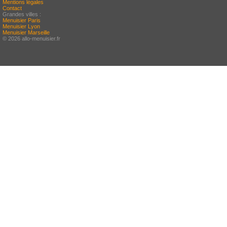
Mentions légales
Contact
Grandes villes :
Menuisier Paris
Menuisier Lyon
Menuisier Marseille
© 2026 allo-menuisier.fr