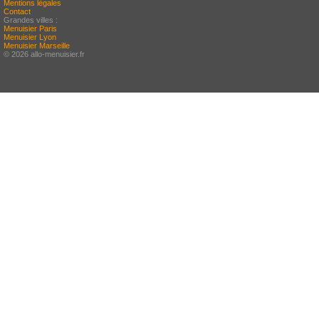
Mentions légales
Contact
Grandes villes :
Menuisier Paris
Menuisier Lyon
Menuisier Marseille
© 2026 allo-menuisier.fr