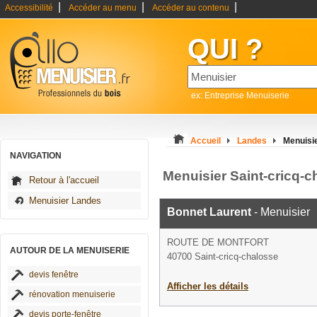
|
|
|
Accessibilité
Accéder au menu
Accéder au contenu
QUI ?
ex: Entreprise Menuiserie
Accueil
Landes
Menuisie
NAVIGATION
Menuisier Saint-cricq-c
Retour à l'accueil
Menuisier Landes
Bonnet Laurent
- Menuisier
ROUTE DE MONTFORT
AUTOUR DE LA MENUISERIE
40700 Saint-cricq-chalosse
devis fenêtre
Afficher les détails
rénovation menuiserie
devis porte-fenêtre