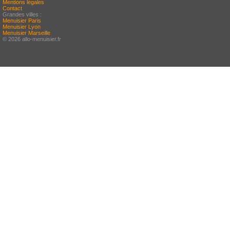
Mentions légales
Contact
Grandes villes :
Menuisier Paris
Menuisier Lyon
Menuisier Marseille
© 2026 allo-menuisier.fr