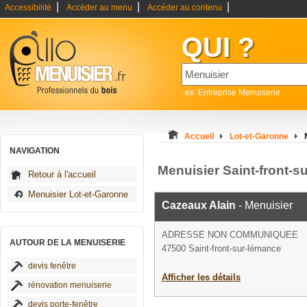
|
|
|
Accessibilité
Accéder au menu
Accéder au contenu
QUI ?
ex: Entreprise Menuiserie
Accueil
Lot-et-Garonne
NAVIGATION
Menuisier Saint-front-s
Retour à l'accueil
Menuisier Lot-et-Garonne
Cazeaux Alain
- Menuisier
ADRESSE NON COMMUNIQUEE
AUTOUR DE LA MENUISERIE
47500 Saint-front-sur-lémance
devis fenêtre
Afficher les détails
rénovation menuiserie
devis porte-fenêtre