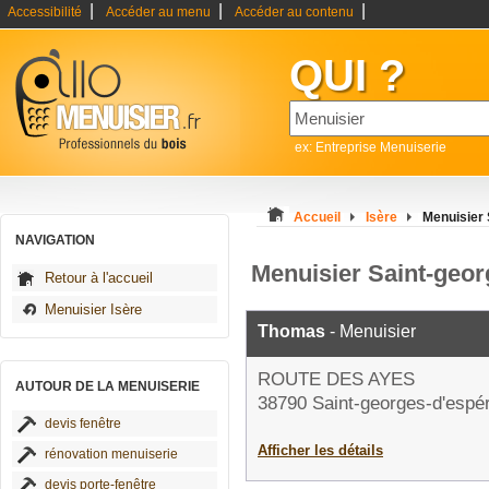
|
|
|
Accessibilité
Accéder au menu
Accéder au contenu
QUI ?
ex: Entreprise Menuiserie
Accueil
Isère
Menuisier
NAVIGATION
Menuisier Saint-geo
Retour à l'accueil
Menuisier Isère
Thomas
- Menuisier
ROUTE DES AYES
AUTOUR DE LA MENUISERIE
38790 Saint-georges-d'espé
devis fenêtre
Afficher les détails
rénovation menuiserie
devis porte-fenêtre