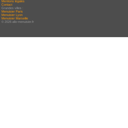
Mentions légales
Contact
Grandes villes :
Menuisier Paris
Menuisier Lyon
Menuisier Marseille
© 2026 allo-menuisier.fr