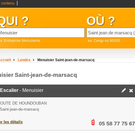
|
 contenu
QUI ?
OÙ ?
x: Entreprise Menuiserie
ex: Cergy ou 95000
ccueil
Landes
Menuisier Saint-jean-de-marsacq
isier Saint-jean-de-marsacq
Escalier
- Menuisier
 ROUTE DE HOUNDOUBAN
Saint-jean-de-marsacq
er les détails
05 58 77 75 67