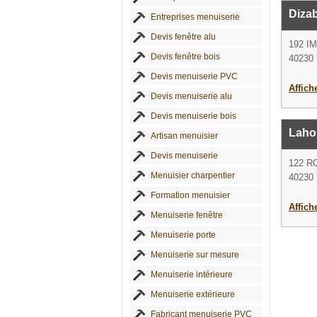
Diza
Entreprises menuiserie
Devis fenêtre alu
192 
Devis fenêtre bois
40230 
Devis menuiserie PVC
Affich
Devis menuiserie alu
Devis menuiserie bois
Laho
Artisan menuisier
Devis menuiserie
122 R
Menuisier charpentier
40230 
Formation menuisier
Affich
Menuiserie fenêtre
Menuiserie porte
Menuiserie sur mesure
Menuiserie intérieure
Menuiserie extérieure
Fabricant menuiserie PVC