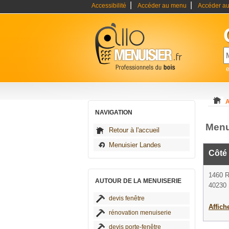
|
|
Accessibilité
Accéder au menu
Accéder au
e
A
NAVIGATION
Menu
Retour à l'accueil
Menuisier Landes
Côté 
1460
AUTOUR DE LA MENUISERIE
40230 
devis fenêtre
Affich
rénovation menuiserie
devis porte-fenêtre