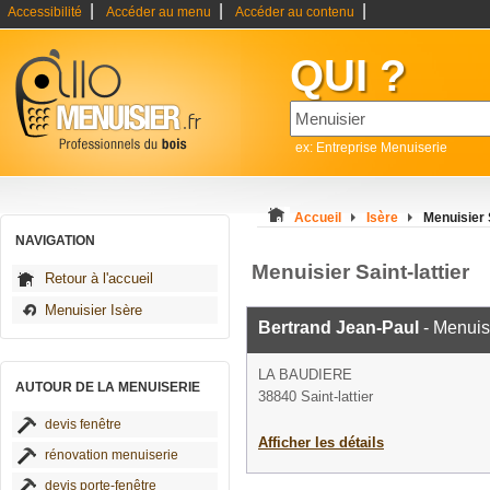
|
|
|
Accessibilité
Accéder au menu
Accéder au contenu
QUI ?
ex: Entreprise Menuiserie
Accueil
Isère
Menuisier S
NAVIGATION
Menuisier Saint-lattier
Retour à l'accueil
Menuisier Isère
Bertrand Jean-Paul
- Menuis
LA BAUDIERE
AUTOUR DE LA MENUISERIE
38840 Saint-lattier
devis fenêtre
Afficher les détails
rénovation menuiserie
devis porte-fenêtre