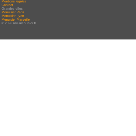
Mentions légales
Contact
Grandes villes :
Menuisier Paris
Menuisier Lyon
Menuisier Marseille
© 2026 allo-menuisier.fr