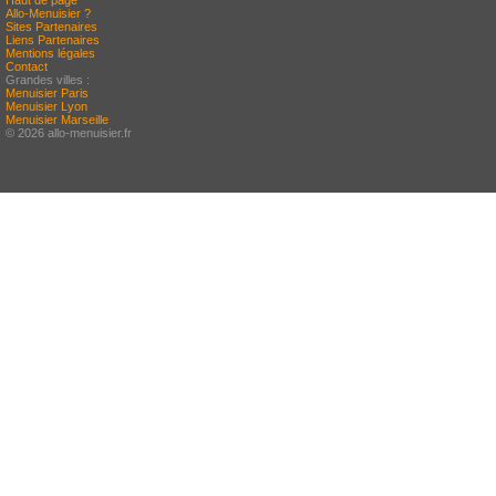
Haut de page
Allo-Menuisier ?
Sites Partenaires
Liens Partenaires
Mentions légales
Contact
Grandes villes :
Menuisier Paris
Menuisier Lyon
Menuisier Marseille
© 2026 allo-menuisier.fr