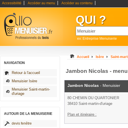
|
|
|
Accessibilité
Accéder au menu
Accéder au contenu
QUI ?
ex: Entreprise Menuiserie
Accueil
Isère
Saint-mart
NAVIGATION
Jambon Nicolas - menuis
Retour à l'accueil
Menuisier Isère
Jambon Nicolas
- Menuisier
Menuisier Saint-martin-
d'uriage
80 CHEMIN DU QUARTONIER
38410 Saint-martin-d'uriage
AUTOUR DE LA MENUISERIE
Plan et itinéraire :
devis fenêtre