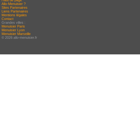
Haut de page
Allo-Menuisier ?
Sites Partenaires
Liens Partenaires
Mentions légales
Contact
Grandes villes :
Menuisier Paris
Menuisier Lyon
Menuisier Marseille
© 2026 allo-menuisier.fr