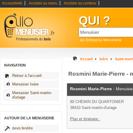
|
|
|
Accessibilité
Accéder au menu
Accéder au contenu
QUI ?
ex: Entreprise Menuiserie
Accueil
Isère
Saint-mart
NAVIGATION
Rosmini Marie-Pierre - 
Retour à l'accueil
Menuisier Isère
Rosmini Marie-Pierre
- Menuisie
Menuisier Saint-martin-
d'uriage
80 CHEMIN DU QUARTONIER
38410 Saint-martin-d'uriage
AUTOUR DE LA MENUISERIE
Plan et itinéraire :
devis fenêtre