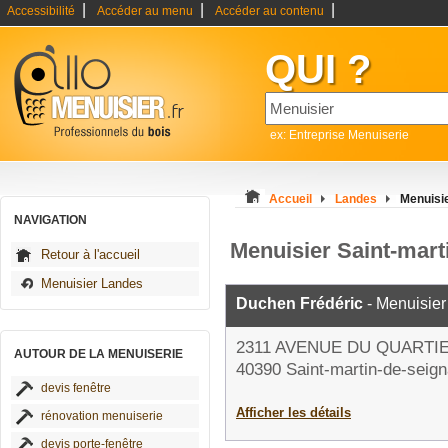
|
|
|
Accessibilité
Accéder au menu
Accéder au contenu
QUI ?
ex: Entreprise Menuiserie
Accueil
Landes
Menuisie
NAVIGATION
Menuisier Saint-mart
Retour à l'accueil
Menuisier Landes
Duchen Frédéric
- Menuisier
2311 AVENUE DU QUARTI
AUTOUR DE LA MENUISERIE
40390 Saint-martin-de-seig
devis fenêtre
Afficher les détails
rénovation menuiserie
devis porte-fenêtre