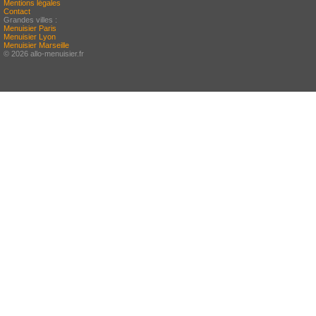
Mentions légales
Contact
Grandes villes :
Menuisier Paris
Menuisier Lyon
Menuisier Marseille
© 2026 allo-menuisier.fr