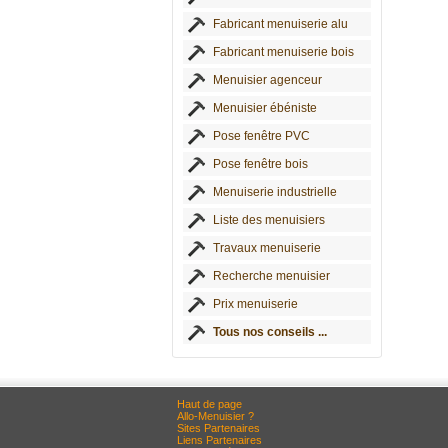
Fabricant menuiserie alu
Fabricant menuiserie bois
Menuisier agenceur
Menuisier ébéniste
Pose fenêtre PVC
Pose fenêtre bois
Menuiserie industrielle
Liste des menuisiers
Travaux menuiserie
Recherche menuisier
Prix menuiserie
Tous nos conseils ...
Haut de page
Allo-Menuisier ?
Sites Partenaires
Liens Partenaires