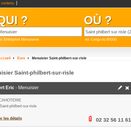
|
 contenu
QUI ?
OÙ ?
x: Entreprise Menuiserie
ex: Cergy ou 95000
ccueil
Eure
Menuisier Saint-philbert-sur-risle
sier Saint-philbert-sur-risle
rt Eric
- Menuisier
 CAHOTERIE
aint-philbert-sur-risle
er les détails
02 32 56 11 61