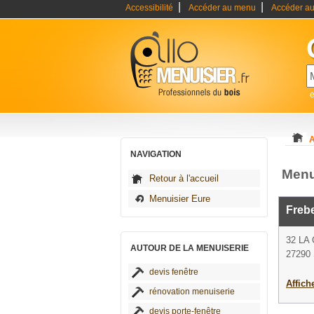
|
|
Accessibilité
Accéder au menu
Accéder au
e
A
NAVIGATION
Menui
Retour à l'accueil
Menuisier Eure
Frebe
32 LA
AUTOUR DE LA MENUISERIE
27290 S
devis fenêtre
Affich
rénovation menuiserie
devis porte-fenêtre