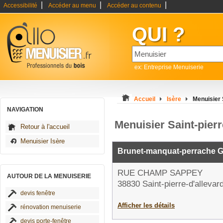
|
|
|
Accessibilité
Accéder au menu
Accéder au contenu
QUI ?
ex: Entreprise Menuiserie
Accueil
Isère
Menuisier 
NAVIGATION
Menuisier Saint-pierr
Retour à l'accueil
Menuisier Isère
Brunet-manquat-perrache 
RUE CHAMP SAPPEY
AUTOUR DE LA MENUISERIE
38830 Saint-pierre-d'allevar
devis fenêtre
Afficher les détails
rénovation menuiserie
devis porte-fenêtre