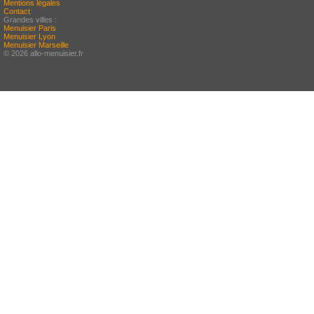
Mentions légales
Contact
Grandes villes :
Menuisier Paris
Menuisier Lyon
Menuisier Marseille
© 2026 allo-menuisier.fr