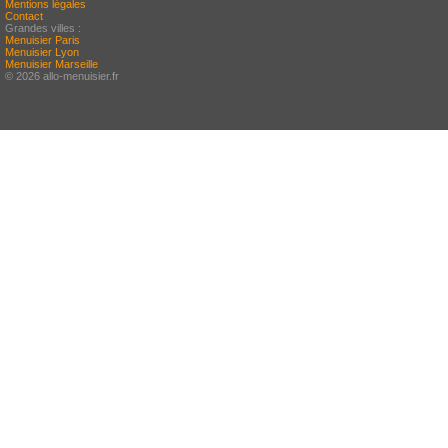
Mentions légales
Contact
Grandes villes :
Menuisier Paris
Menuisier Lyon
Menuisier Marseille
© 2026 allo-menuisier.fr