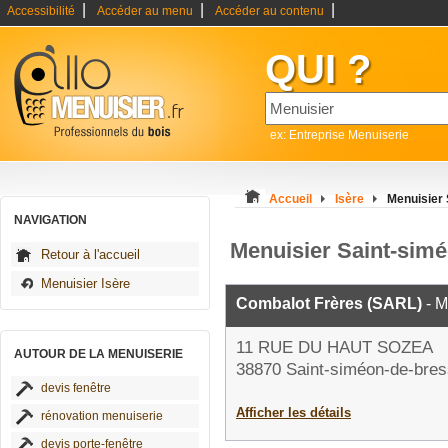
|
|
|
Accessibilité
Accéder au menu
Accéder au contenu
QUI ?
ex: Entreprise Menuiserie
Accueil
Isère
Menuisier 
NAVIGATION
Menuisier Saint-sim
Retour à l'accueil
Menuisier Isère
Combalot Frères (SARL)
- M
11 RUE DU HAUT SOZEA
AUTOUR DE LA MENUISERIE
38870 Saint-siméon-de-bres
devis fenêtre
Afficher les détails
rénovation menuiserie
devis porte-fenêtre