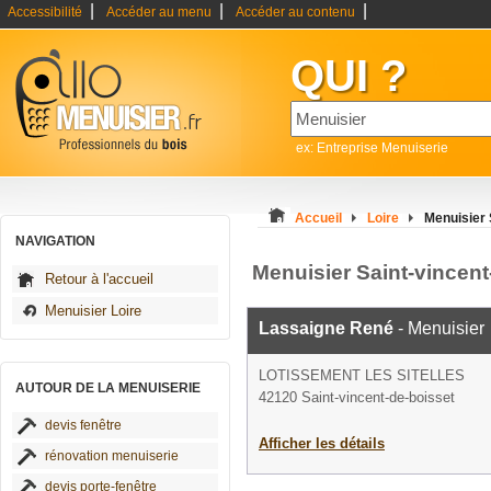
|
|
|
Accessibilité
Accéder au menu
Accéder au contenu
QUI ?
ex: Entreprise Menuiserie
Accueil
Loire
Menuisier 
NAVIGATION
Menuisier Saint-vincent
Retour à l'accueil
Menuisier Loire
Lassaigne René
- Menuisier
LOTISSEMENT LES SITELLES
AUTOUR DE LA MENUISERIE
42120 Saint-vincent-de-boisset
devis fenêtre
Afficher les détails
rénovation menuiserie
devis porte-fenêtre