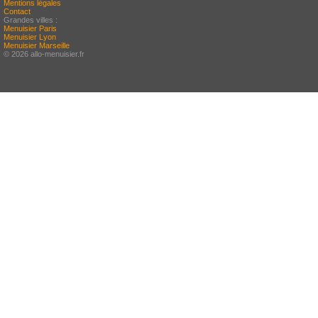
Mentions légales
Contact
Grandes villes :
Menuisier Paris
Menuisier Lyon
Menuisier Marseille
© 2026 allo-menuisier.fr