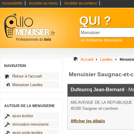
|
|
|
Accessibilité
Accéder au menu
Accéder au contenu
QUI ?
ex: Entreprise Menuiserie
Accueil
Landes
Menuisi
NAVIGATION
Menuisier Saugnac-et-
Retour à l'accueil
Menuisier Landes
Dufourcq Jean-Bernard
- Me
685 AVENUE DE LA REPUBLIQUE
AUTOUR DE LA MENUISERIE
40180 Saugnac-et-cambran
devis fenêtre
Afficher les détails
rénovation menuiserie
devis porte-fenêtre