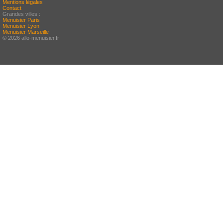
Mentions légales
Contact
Grandes villes :
Menuisier Paris
Menuisier Lyon
Menuisier Marseille
© 2026 allo-menuisier.fr