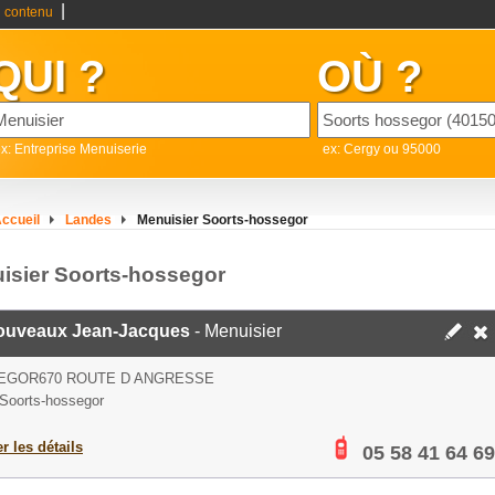
|
 contenu
QUI ?
OÙ ?
x: Entreprise Menuiserie
ex: Cergy ou 95000
ccueil
Landes
Menuisier Soorts-hossegor
isier Soorts-hossegor
uveaux Jean-Jacques
- Menuisier
EGOR670 ROUTE D ANGRESSE
Soorts-hossegor
er les détails
05 58 41 64 69