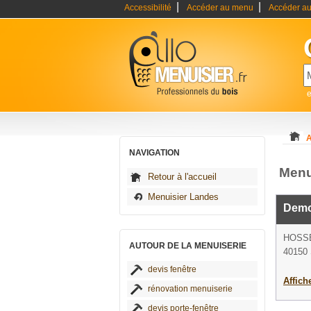
|
|
Accessibilité
Accéder au menu
Accéder au
e
A
NAVIGATION
Menu
Retour à l'accueil
Menuisier Landes
Demo
HOSS
AUTOUR DE LA MENUISERIE
40150 
devis fenêtre
Affich
rénovation menuiserie
devis porte-fenêtre