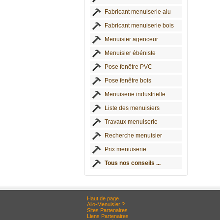
Fabricant menuiserie alu
Fabricant menuiserie bois
Menuisier agenceur
Menuisier ébéniste
Pose fenêtre PVC
Pose fenêtre bois
Menuiserie industrielle
Liste des menuisiers
Travaux menuiserie
Recherche menuisier
Prix menuiserie
Tous nos conseils ...
Haut de page
Allo-Menuisier ?
Sites Partenaires
Liens Partenaires