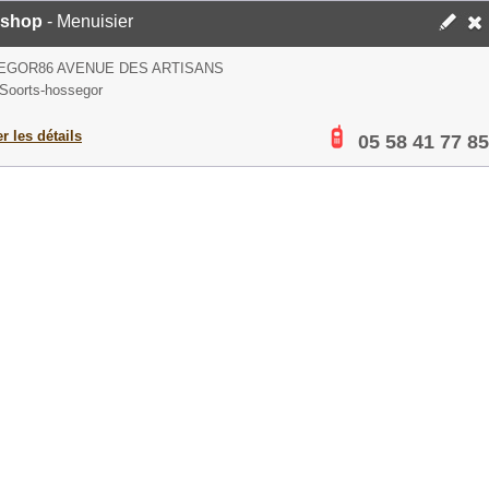
shop
- Menuisier
EGOR86 AVENUE DES ARTISANS
Soorts-hossegor
er les détails
05 58 41 77 85