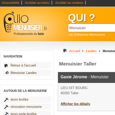
|
|
|
Accessibilité
Accéder au menu
Accéder au contenu
QUI ?
ex: Entreprise Menuiserie
Accueil
Landes
Menuisie
NAVIGATION
Menuisier Taller
Retour à l'accueil
Menuisier Landes
Gaxie Jérome
- Menuisier
LIEU DIT BOURG
AUTOUR DE LA MENUISERIE
40260 Taller
devis fenêtre
Afficher les détails
rénovation menuiserie
devis porte-fenêtre