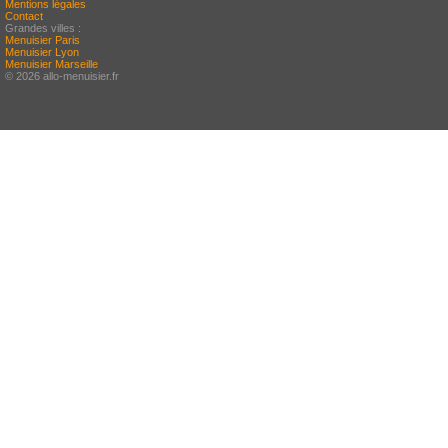
Mentions légales
Contact
Grandes villes :
Menuisier Paris
Menuisier Lyon
Menuisier Marseille
© 2026 allo-menuisier.fr