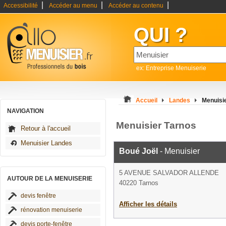
|
|
|
Accessibilité
Accéder au menu
Accéder au contenu
QUI ?
ex: Entreprise Menuiserie
Accueil
Landes
Menuisi
NAVIGATION
Menuisier Tarnos
Retour à l'accueil
Menuisier Landes
Boué Joël
- Menuisier
5 AVENUE SALVADOR ALLENDE
AUTOUR DE LA MENUISERIE
40220 Tarnos
devis fenêtre
Afficher les détails
rénovation menuiserie
devis porte-fenêtre