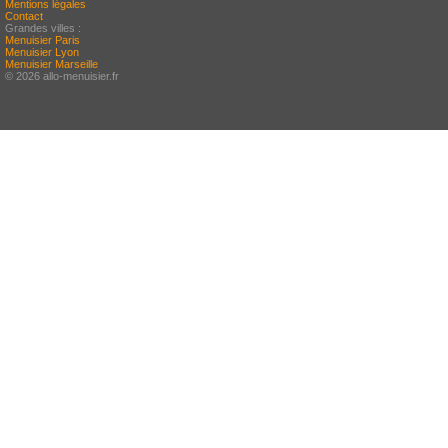
Mentions légales
Contact
Grandes villes :
Menuisier Paris
Menuisier Lyon
Menuisier Marseille
© 2026 allo-menuisier.fr