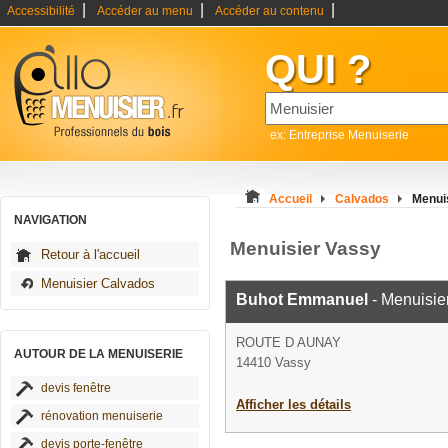
|
|
|
Accessibilité
Accéder au menu
Accéder au contenu
QUI ?
ex: Entreprise Menuiserie
Accueil
Calvados
Menui
NAVIGATION
Menuisier Vassy
Retour à l'accueil
Menuisier Calvados
Buhot Emmanuel
- Menuisie
ROUTE D AUNAY
AUTOUR DE LA MENUISERIE
14410 Vassy
devis fenêtre
Afficher les détails
rénovation menuiserie
devis porte-fenêtre