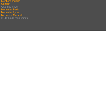
Mentions légales
Contact
Grandes villes :
Menuisier Paris
Menuisier Lyon
Menuisier Marseille
© 2026 allo-menuisier.fr