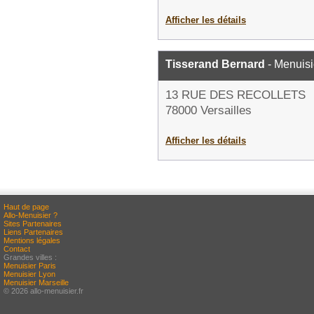
Afficher les détails
Tisserand Bernard
- Menuisi
13 RUE DES RECOLLETS
78000 Versailles
Afficher les détails
Haut de page
Allo-Menuisier ?
Sites Partenaires
Liens Partenaires
Mentions légales
Contact
Grandes villes :
Menuisier Paris
Menuisier Lyon
Menuisier Marseille
© 2026 allo-menuisier.fr