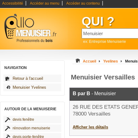
|
|
|
Accessibilité
Accéder au menu
Accéder au contenu
QUI ?
ex: Entreprise Menuiserie
Accueil
Yvelines
Menuisi
NAVIGATION
Menuisier Versailles
Retour à l'accueil
Menuisier Yvelines
B par B
- Menuisier
26 RUE DES ETATS GENE
AUTOUR DE LA MENUISERIE
78000 Versailles
devis fenêtre
Afficher les détails
rénovation menuiserie
devis porte-fenêtre