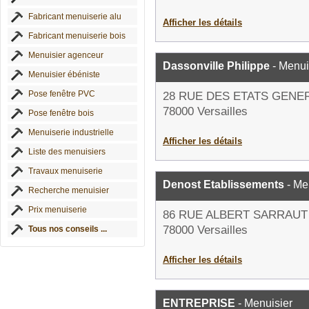
Fabricant menuiserie alu
Afficher les détails
Fabricant menuiserie bois
Menuisier agenceur
Dassonville Philippe
- Menui
Menuisier ébéniste
Pose fenêtre PVC
28 RUE DES ETATS GENE
78000 Versailles
Pose fenêtre bois
Menuiserie industrielle
Afficher les détails
Liste des menuisiers
Travaux menuiserie
Denost Etablissements
- Me
Recherche menuisier
Prix menuiserie
86 RUE ALBERT SARRAUT
78000 Versailles
Tous nos conseils ...
Afficher les détails
ENTREPRISE
- Menuisier