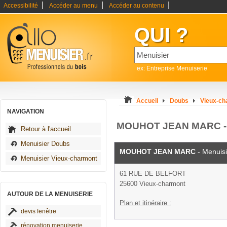
|
|
|
Accessibilité
Accéder au menu
Accéder au contenu
QUI ?
ex: Entreprise Menuiserie
Accueil
Doubs
Vieux-ch
NAVIGATION
MOUHOT JEAN MARC - m
Retour à l'accueil
Menuisier Doubs
MOUHOT JEAN MARC
- Menuisi
Menuisier Vieux-charmont
61 RUE DE BELFORT
25600 Vieux-charmont
AUTOUR DE LA MENUISERIE
Plan et itinéraire :
devis fenêtre
rénovation menuiserie