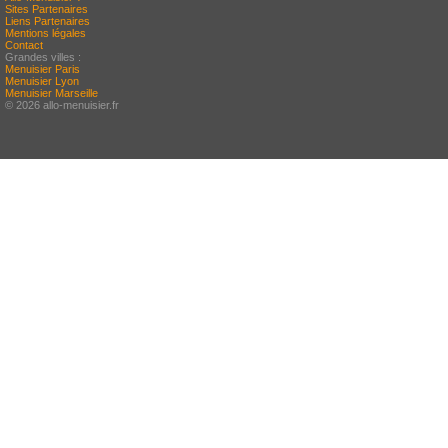
Sites Partenaires
Liens Partenaires
Mentions légales
Contact
Grandes villes :
Menuisier Paris
Menuisier Lyon
Menuisier Marseille
© 2026 allo-menuisier.fr