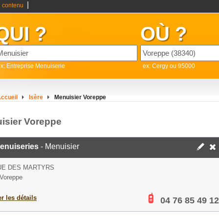
|
 contenu
QUI ?
OÙ ?
x: Entreprise Menuiserie
ex: Cergy ou 95000
ccueil
Isère
Menuisier Voreppe
isier Voreppe
enuiseries
- Menuisier
UE DES MARTYRS
Voreppe
er les détails
04 76 85 49 12