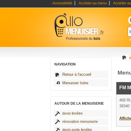
|
|
Accessibilité
Accéder au menu
Accéder au
e
A
NAVIGATION
Menu
Retour à l'accueil
Menuisier Isère
FM M
468 R
AUTOUR DE LA MENUISERIE
38340 
devis fenêtre
Affich
rénovation menuiserie
devis porte-fenêtre