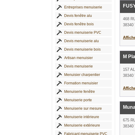
FUS
Entreprises menuiserie
Devis fenêtre alu
468 R
Devis fenêtre bois
38340 
Devis menuiserie PVC
Affich
Devis menuiserie alu
Devis menuiserie bois
M Pl
Artisan menuisier
Devis menuiserie
157 A
Menuisier charpentier
38340 
Formation menuisier
Affich
Menuiserie fenêtre
Menuiserie porte
Muna
Menuiserie sur mesure
Menuiserie intérieure
675 R
Menuiserie extérieure
38340 
Fabricant menuiserie PVC