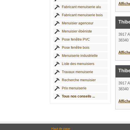
Affich
Fabricant menuiserie alu
Fabricant menuiserie bois
Thibe
Menuisier agenceur
Menuisier ébéniste
3917 
Pose fenêtre PVC
38340 
Pose fenêtre bois
Affich
Menuiserie industrielle
Liste des menuisiers
Thib
Travaux menuiserie
Recherche menuisier
3917 
Prix menuiserie
38340 
Tous nos conseils ...
Affich
Haut de page