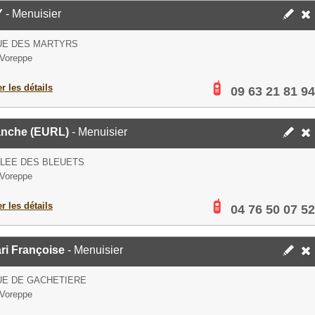
Y
- Menuisier
UE DES MARTYRS
Voreppe
er les détails
09 63 21 81 94
anche (EURL)
- Menuisier
LLEE DES BLEUETS
Voreppe
er les détails
04 76 50 07 52
ri Françoise
- Menuisier
UE DE GACHETIERE
Voreppe