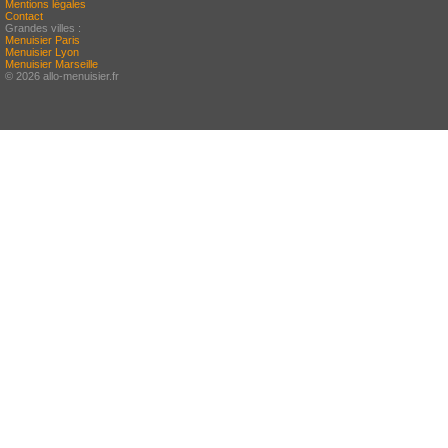
Mentions légales
Contact
Grandes villes :
Menuisier Paris
Menuisier Lyon
Menuisier Marseille
© 2026 allo-menuisier.fr