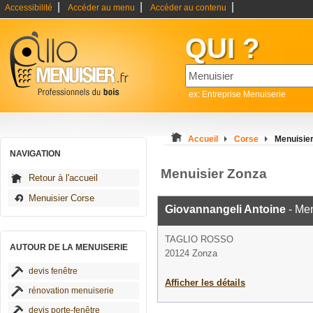
|
|
|
Accessibilité
Accéder au menu
Accéder au contenu
QUI ?
ex: Entreprise Menuiserie
Accueil
Corse
Menuisie
NAVIGATION
Menuisier Zonza
Retour à l'accueil
Menuisier Corse
Giovannangeli Antoine
- Men
TAGLIO ROSSO
AUTOUR DE LA MENUISERIE
20124 Zonza
devis fenêtre
Afficher les détails
rénovation menuiserie
devis porte-fenêtre