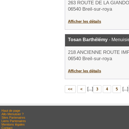
263 ROUTE DE LA GIAND
06540 Breil-sur-roya
Afficher les détails
Tosan Barthélémy
- Menuisi
218 ANCIENNE ROUTE IM
06540 Breil-sur-roya
Afficher les détails
[...]
[...]
<<
<
3
4
5
Haut de page
Allo-Menuisier ?
Sites Partenaires
Liens Partenaires
Mentions légales
Contact