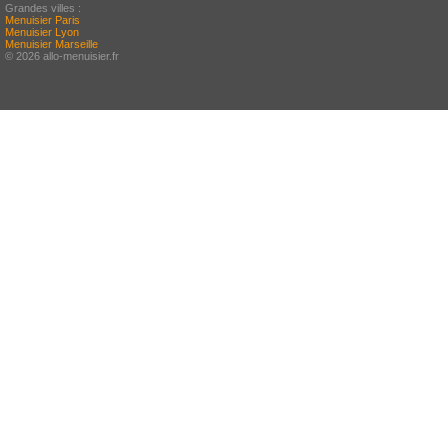
Grandes villes :
Menuisier Paris
Menuisier Lyon
Menuisier Marseille
© 2026 allo-menuisier.fr