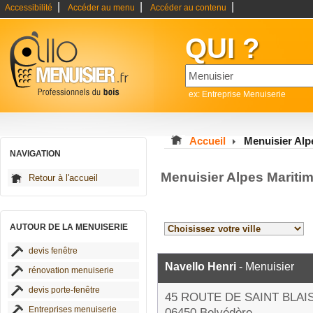
|
|
|
Accessibilité
Accéder au menu
Accéder au contenu
QUI ?
ex: Entreprise Menuiserie
Accueil
Menuisier Alp
NAVIGATION
Menuisier Alpes Mariti
Retour à l'accueil
AUTOUR DE LA MENUISERIE
devis fenêtre
Navello Henri
- Menuisier
rénovation menuiserie
devis porte-fenêtre
45 ROUTE DE SAINT BLAI
Entreprises menuiserie
06450 Belvédère