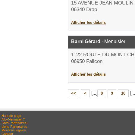
15 AVENUE JEAN MOULIN
06340 Drap
Afficher les détails
Barni Gérard
- Menuisier
1122 ROUTE DU MONT C
06950 Falicon
Afficher les détails
[...]
[...
<<
<
8
9
10
Haut de page
Allo-Menuisier ?
Sites Partenaires
Liens Partenaires
Mentions légales
Contact