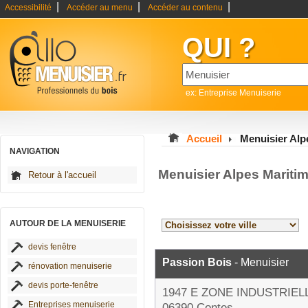
|
|
|
Accessibilité
Accéder au menu
Accéder au contenu
QUI ?
ex: Entreprise Menuiserie
Accueil
Menuisier Alp
NAVIGATION
Menuisier Alpes Mariti
Retour à l'accueil
AUTOUR DE LA MENUISERIE
devis fenêtre
Passion Bois
- Menuisier
rénovation menuiserie
devis porte-fenêtre
1947 E ZONE INDUSTRIEL
Entreprises menuiserie
06390 Contes