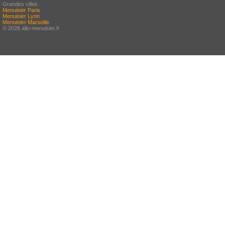
Grandes villes :
Menuisier Paris
Menuisier Lyon
Menuisier Marseille
© 2026 allo-menuisier.fr