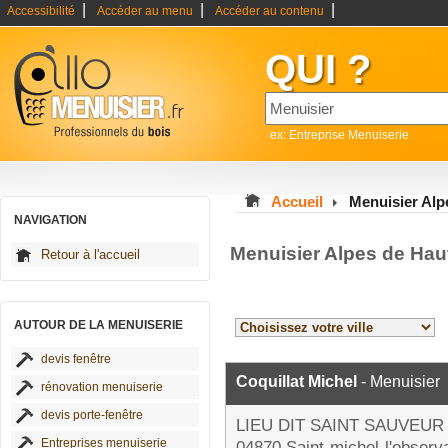
|
|
|
Accessibilité
Accéder au menu
Accéder au contenu
QUI ?
ex: Entreprise Menuiserie
Accueil
Menuisier Alp
NAVIGATION
Menuisier Alpes de Hau
Retour à l'accueil
AUTOUR DE LA MENUISERIE
devis fenêtre
Coquillat Michel
- Menuisier
rénovation menuiserie
devis porte-fenêtre
LIEU DIT SAINT SAUVEUR
Entreprises menuiserie
04870 Saint-michel-l'observa