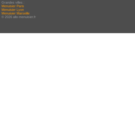
Grandes villes :
Menuisier Paris
Menuisier Lyon
Menuisier Marseille
© 2026 allo-menuisier.fr