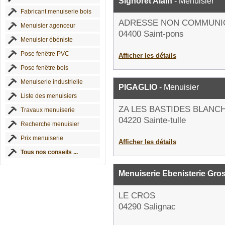
Signoret Alain
- Menuisier
Fabricant menuiserie bois
ADRESSE NON COMMUNI
Menuisier agenceur
04400 Saint-pons
Menuisier ébéniste
Pose fenêtre PVC
Afficher les détails
Pose fenêtre bois
Menuiserie industrielle
PIGAGLIO
- Menuisier
Liste des menuisiers
ZA LES BASTIDES BLANC
Travaux menuiserie
04220 Sainte-tulle
Recherche menuisier
Prix menuiserie
Afficher les détails
Tous nos conseils ...
Menuiserie Ebenisterie Gro
LE CROS
04290 Salignac