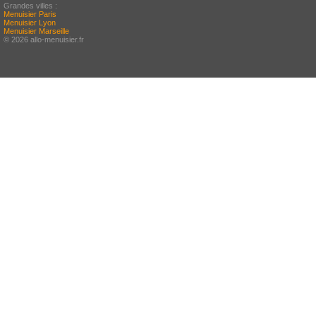
Grandes villes :
Menuisier Paris
Menuisier Lyon
Menuisier Marseille
© 2026 allo-menuisier.fr