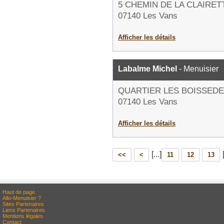
5 CHEMIN DE LA CLAIRET
07140 Les Vans
Afficher les détails
Labalme Michel
- Menuisier
QUARTIER LES BOISSED
07140 Les Vans
Afficher les détails
[...]
<<
<
11
12
13
Haut de page
Allo-Menuisier ?
Sites Partenaires
Liens Partenaires
Mentions légales
Contact