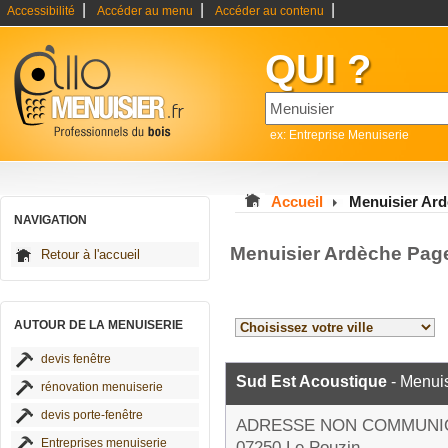
|
|
|
Accessibilité
Accéder au menu
Accéder au contenu
QUI ?
ex: Entreprise Menuiserie
Accueil
Menuisier Ar
NAVIGATION
Menuisier Ardèche Pag
Retour à l'accueil
AUTOUR DE LA MENUISERIE
devis fenêtre
Sud Est Acoustique
- Menuis
rénovation menuiserie
devis porte-fenêtre
ADRESSE NON COMMUNI
Entreprises menuiserie
07250 Le Pouzin