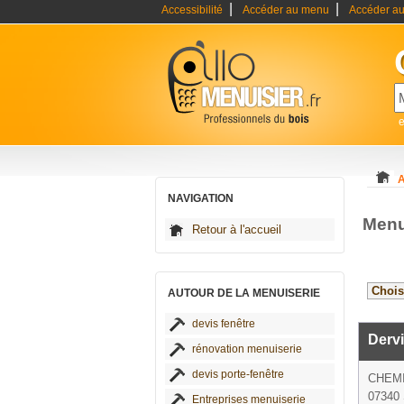
|
|
Accessibilité
Accéder au menu
Accéder au
e
A
NAVIGATION
Menu
Retour à l'accueil
AUTOUR DE LA MENUISERIE
devis fenêtre
Dervi
rénovation menuiserie
devis porte-fenêtre
CHEMI
07340 
Entreprises menuiserie