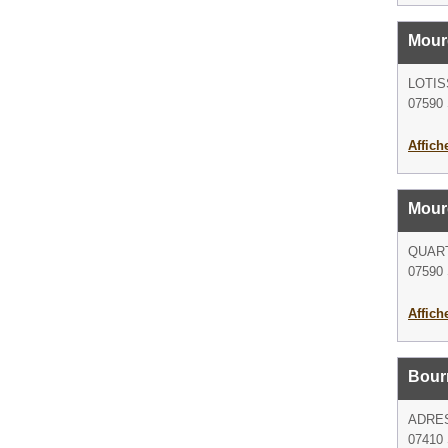
Mour
LOTI
07590 
Affich
Mour
QUART
07590 
Affich
Bourr
ADRE
07410 S