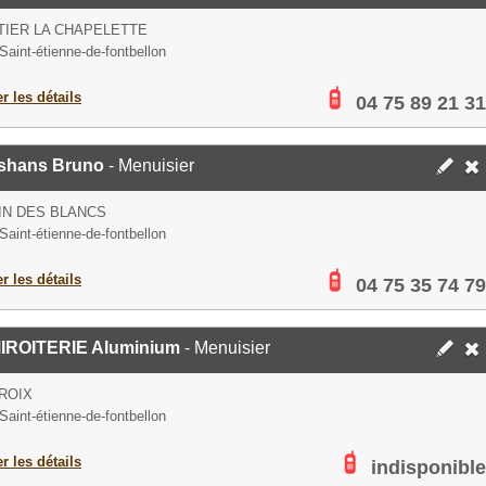
IER LA CHAPELETTE
Saint-étienne-de-fontbellon
er les détails
04 75 89 21 31
shans Bruno
- Menuisier
IN DES BLANCS
Saint-étienne-de-fontbellon
er les détails
04 75 35 74 79
IROITERIE Aluminium
- Menuisier
ROIX
Saint-étienne-de-fontbellon
er les détails
indisponible