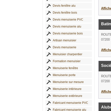
Devis fenêtre alu
Affich
Devis fenêtre bois
Devis menuiserie PVC
Bati
Devis menuiserie alu
Devis menuiserie bois
ROUT
07200 
Artisan menuisier
Devis menuiserie
Affich
Menuisier charpentier
Formation menuisier
Socié
Menuiserie fenêtre
Menuiserie porte
ROUT
07200 
Menuiserie sur mesure
Menuiserie intérieure
Affich
Menuiserie extérieure
Fabricant menuiserie PVC
Alubo
Fabricant menuiserie alu