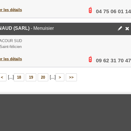
er les détails
04 75 06 01 14
NAUD (SARL)
- Menuisier
LACOUR SUD
aint-félicien
er les détails
09 62 31 70 47
[...]
[...]
<
18
19
20
>
>>