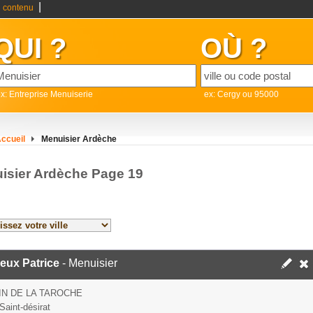
|
 contenu
QUI ?
OÙ ?
x: Entreprise Menuiserie
ex: Cergy ou 95000
ccueil
Menuisier Ardèche
isier Ardèche Page 19
eux Patrice
- Menuisier
N DE LA TAROCHE
Saint-désirat