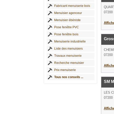
Fabricant menuiserie bois
QUART
07200 
Menuisier agenceur
Menuisier ébéniste
Affich
Pose fenêtre PVC
Pose fenêtre bois
Gros
Menuiserie industrielle
Liste des menuisiers
CHEM
07200 
Travaux menuiserie
Recherche menuisier
Affich
Prix menuiserie
Tous nos conseils ...
SM M
LES C
07200 
Affich