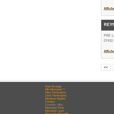
Affich
REY
PRE 
07410 S
Affich
<<
Haut de page
Allo-Menuisier ?
Sites Partenaires
Liens Partenaires
Mentions légales
Contact
Grandes villes :
Menuisier Paris
Menuisier Lyon
Menuisier Marseille