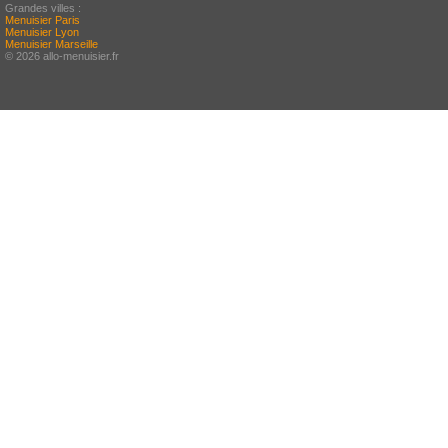
Grandes villes :
Menuisier Paris
Menuisier Lyon
Menuisier Marseille
© 2026 allo-menuisier.fr