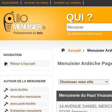
|
|
|
Accessibilité
Accéder au menu
Accéder au contenu
QUI ?
ex: Entreprise Menuiserie
Accueil
Menuisier Ar
NAVIGATION
Menuisier Ardèche Pag
Retour à l'accueil
AUTOUR DE LA MENUISERIE
devis fenêtre
Menuiserie du Haut Vivarai
rénovation menuiserie
devis porte-fenêtre
14 AVENUE DANIEL MERC
Entreprises menuiserie
07100 Annonay