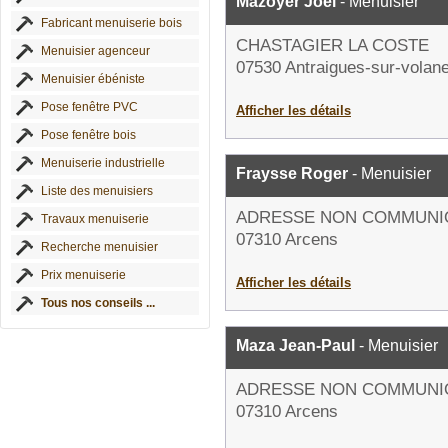
Mazoyer Joël
- Menuisier
Fabricant menuiserie bois
CHASTAGIER LA COSTE
Menuisier agenceur
07530 Antraigues-sur-volan
Menuisier ébéniste
Pose fenêtre PVC
Afficher les détails
Pose fenêtre bois
Menuiserie industrielle
Fraysse Roger
- Menuisier
Liste des menuisiers
ADRESSE NON COMMUNI
Travaux menuiserie
07310 Arcens
Recherche menuisier
Prix menuiserie
Afficher les détails
Tous nos conseils ...
Maza Jean-Paul
- Menuisier
ADRESSE NON COMMUNI
07310 Arcens