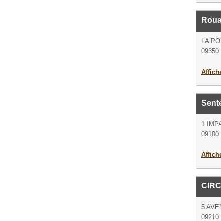
Roua
LA PO
09350 
Affich
Sent
1 IMP
09100 
Affich
CIR
5 AVE
09210 