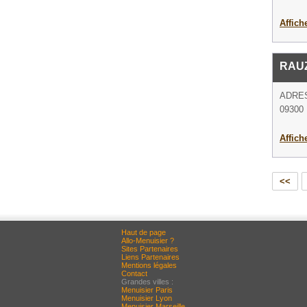
Affich
RAU
ADRE
09300 
Affich
<<
Haut de page
Allo-Menuisier ?
Sites Partenaires
Liens Partenaires
Mentions légales
Contact
Grandes villes :
Menuisier Paris
Menuisier Lyon
Menuisier Marseille