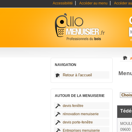
|
|
Accessibilité
Accéder au menu
Accéder au
e
A
NAVIGATION
Menu
Retour à l'accueil
AUTOUR DE LA MENUISERIE
devis fenêtre
Tédé
rénovation menuiserie
devis porte-fenêtre
MOUL
09600 
Entreprises menuiserie