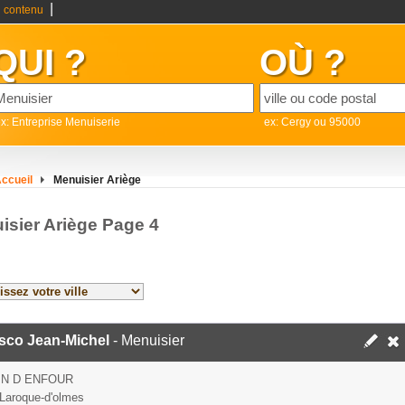
|
 contenu
QUI ?
OÙ ?
x: Entreprise Menuiserie
ex: Cergy ou 95000
ccueil
Menuisier Ariège
isier Ariège Page 4
sco Jean-Michel
- Menuisier
IN D ENFOUR
Laroque-d'olmes