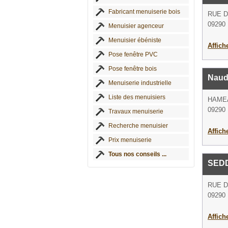
Fabricant menuiserie bois
RUE 
09290 
Menuisier agenceur
Menuisier ébéniste
Affich
Pose fenêtre PVC
Pose fenêtre bois
Naud
Menuiserie industrielle
Liste des menuisiers
HAME
09290 
Travaux menuiserie
Recherche menuisier
Affich
Prix menuiserie
Tous nos conseils ...
SED
RUE 
09290 
Affich