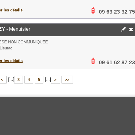
er les détails
09 63 23 32 75
ZY
- Menuisier
SSE NON COMMUNIQUEE
Lieurac
er les détails
09 61 62 87 23
[...]
[...]
<
3
4
5
>
>>