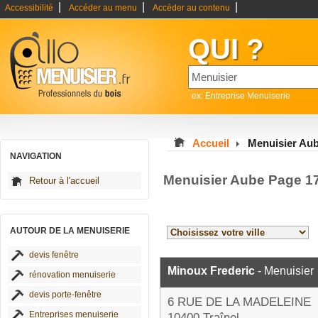
|
|
|
Accessibilité
Accéder au menu
Accéder au contenu
QUI ?
ex: Entreprise Menuiserie
Accueil
Menuisier Au
NAVIGATION
Menuisier Aube Page 1
Retour à l'accueil
AUTOUR DE LA MENUISERIE
devis fenêtre
Minoux Frederic
- Menuisier
rénovation menuiserie
devis porte-fenêtre
6 RUE DE LA MADELEINE
Entreprises menuiserie
10400 Traînel