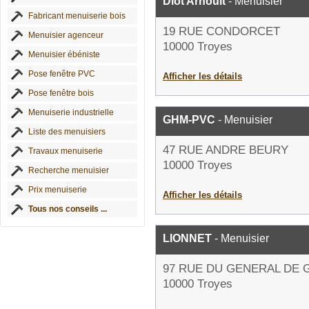
Diot Arnoult
- Menuisier
Fabricant menuiserie bois
19 RUE CONDORCET
Menuisier agenceur
10000 Troyes
Menuisier ébéniste
Pose fenêtre PVC
Afficher les détails
Pose fenêtre bois
Menuiserie industrielle
GHM-PVC
- Menuisier
Liste des menuisiers
47 RUE ANDRE BEURY
Travaux menuiserie
10000 Troyes
Recherche menuisier
Prix menuiserie
Afficher les détails
Tous nos conseils ...
LIONNET
- Menuisier
97 RUE DU GENERAL DE 
10000 Troyes