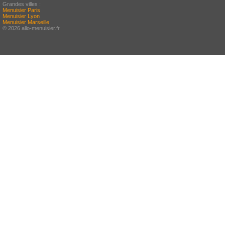
Grandes villes :
Menuisier Paris
Menuisier Lyon
Menuisier Marseille
© 2026 allo-menuisier.fr