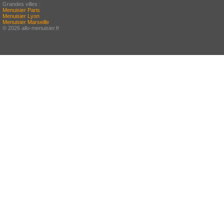
Grandes villes :
Menuisier Paris
Menuisier Lyon
Menuisier Marseille
© 2026 allo-menuisier.fr