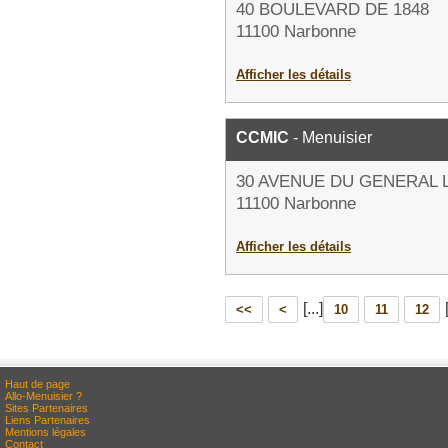
40 BOULEVARD DE 1848
11100 Narbonne
Afficher les détails
CCMIC
- Menuisier
30 AVENUE DU GENERAL 
11100 Narbonne
Afficher les détails
[...]
<<
<
10
11
12
Haut de page
Allo-Menuisier ?
Sites Partenaires
Liens Partenaires
Mentions légales
Contact