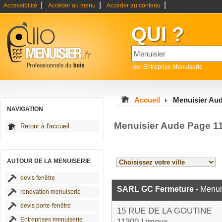
|
|
|
Accessibilité
Accéder au menu
Accéder au contenu
QUI ?
ex: Entreprise Menuiserie
Accueil
Menuisier Au
NAVIGATION
Menuisier Aude Page 1
Retour à l'accueil
AUTOUR DE LA MENUISERIE
devis fenêtre
SARL GC Fermeture
- Menui
rénovation menuiserie
devis porte-fenêtre
15 RUE DE LA GOUTINE
Entreprises menuiserie
11300 Limoux