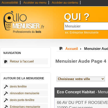
|
|
|
Accessibilité
Accéder au menu
Accéder au contenu
QUI ?
ex: Entreprise Menuiserie
Accueil
Menuisier Au
NAVIGATION
Menuisier Aude Page 4
Retour à l'accueil
AUTOUR DE LA MENUISERIE
devis fenêtre
Eco Concept Habitat
- Menui
rénovation menuiserie
devis porte-fenêtre
66 AV DU PDT F ROOSEVE
Entreprises menuiserie
11000 Carcassonne