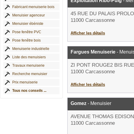
Exploitation Ribo-Puig
- Men
Fabricant menuiserie bois
45 RUE DU PALAIS PROL
Menuisier agenceur
11000 Carcassonne
Menuisier ébéniste
Pose fenêtre PVC
Afficher les détails
Pose fenêtre bois
Menuiserie industrielle
Fargues Menuiserie
- Menuis
Liste des menuisiers
ZI PONT ROUGE2 BIS RU
Travaux menuiserie
11000 Carcassonne
Recherche menuisier
Prix menuiserie
Afficher les détails
Tous nos conseils ...
Gomez
- Menuisier
AVENUE THOMAS EDISON
11000 Carcassonne