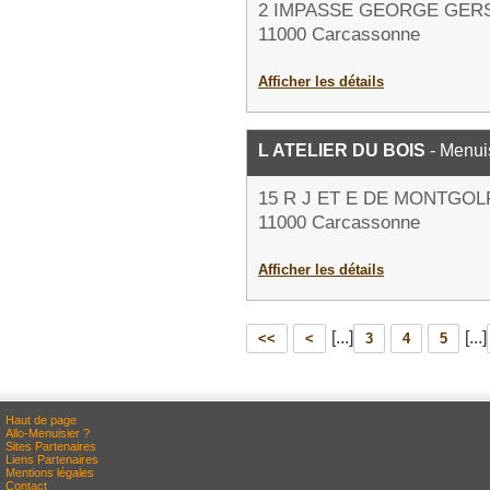
2 IMPASSE GEORGE GER
11000 Carcassonne
Afficher les détails
L ATELIER DU BOIS
- Menui
15 R J ET E DE MONTGOL
11000 Carcassonne
Afficher les détails
[...]
[...]
<<
<
3
4
5
Haut de page
Allo-Menuisier ?
Sites Partenaires
Liens Partenaires
Mentions légales
Contact