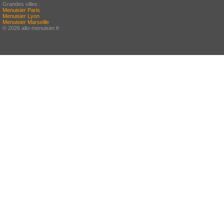
Grandes villes :
Menuisier Paris
Menuisier Lyon
Menuisier Marseille
© 2026 allo-menuisier.fr