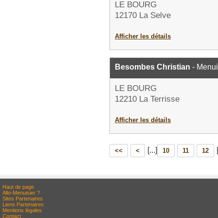
LE BOURG
12170 La Selve
Afficher les détails
Besombes Christian
- Menui
LE BOURG
12210 La Terrisse
Afficher les détails
[...]
<<
<
10
11
12
Haut de page
Allo-Menuisier ?
Sites Partenaires
Liens Partenaires
Mentions légales
Contact