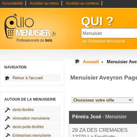
|
|
|
Accessibilité
Accéder au menu
Accéder au contenu
QUI ?
ex: Entreprise Menuiserie
Accueil
Menuisier Av
NAVIGATION
Menuisier Aveyron Pag
Retour à l'accueil
AUTOUR DE LA MENUISERIE
devis fenêtre
Péreira José
- Menuisier
rénovation menuiserie
devis porte-fenêtre
29 ZA DES CREMADES
Entreprises menuiserie
12270 La Fouillade