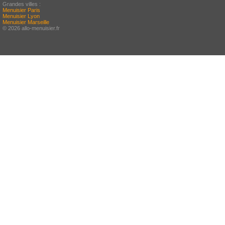
Grandes villes :
Menuisier Paris
Menuisier Lyon
Menuisier Marseille
© 2026 allo-menuisier.fr