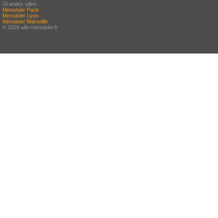
Grandes villes :
Menuisier Paris
Menuisier Lyon
Menuisier Marseille
© 2026 allo-menuisier.fr