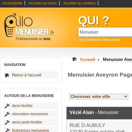
|
|
|
Accessibilité
Accéder au menu
Accéder au contenu
QUI ?
ex: Entreprise Menuiserie
Accueil
Menuisier Av
NAVIGATION
Menuisier Aveyron Pag
Retour à l'accueil
AUTOUR DE LA MENUISERIE
devis fenêtre
Vézié Alain
- Menuisier
rénovation menuiserie
devis porte-fenêtre
RUE D AUBULY
Entreprises menuiserie
12130 Sainte-eulalie-d'olt