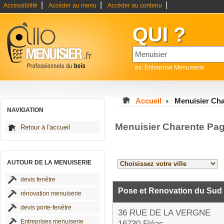
|
|
|
Accessibilité
Accéder au menu
Accéder au contenu
QUI ?
ex: Entreprise Menuiserie
Accueil
Menuisier Cha
NAVIGATION
Menuisier Charente Pag
Retour à l'accueil
AUTOUR DE LA MENUISERIE
devis fenêtre
Pose et Renovation du Sud
rénovation menuiserie
devis porte-fenêtre
36 RUE DE LA VERGNE
Entreprises menuiserie
16730 Fléac