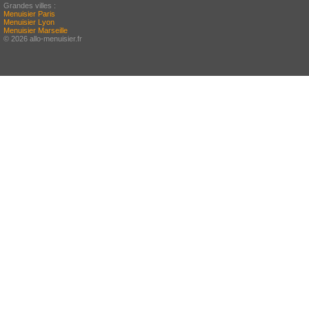
Grandes villes :
Menuisier Paris
Menuisier Lyon
Menuisier Marseille
© 2026 allo-menuisier.fr