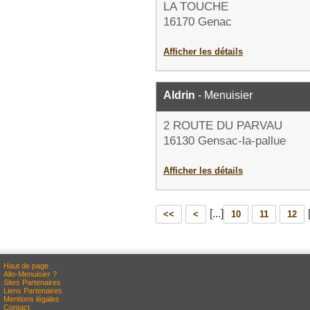
LA TOUCHE
16170 Genac
Afficher les détails
Aldrin
- Menuisier
2 ROUTE DU PARVAU
16130 Gensac-la-pallue
Afficher les détails
[...]
<<
<
10
11
12
Haut de page
Allo-Menuisier ?
Sites Partenaires
Liens Partenaires
Mentions légales
Contact