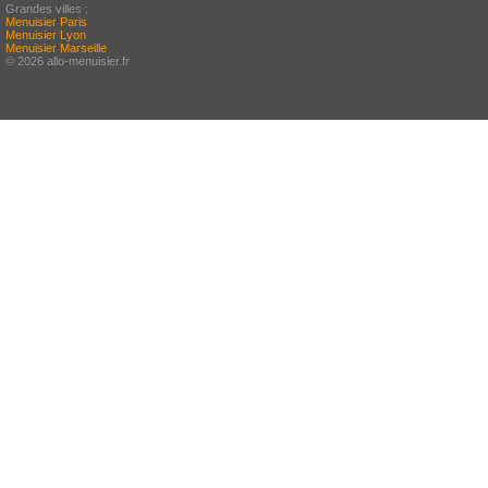
Grandes villes :
Menuisier Paris
Menuisier Lyon
Menuisier Marseille
© 2026 allo-menuisier.fr