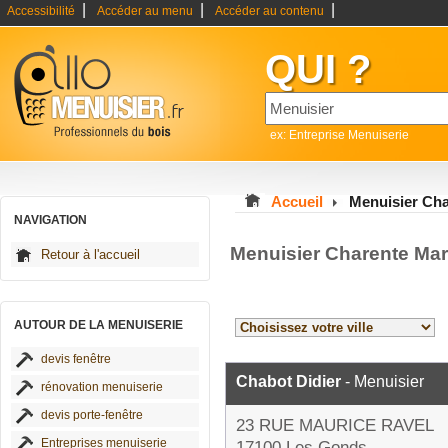
|
|
|
Accessibilité
Accéder au menu
Accéder au contenu
QUI ?
ex: Entreprise Menuiserie
Accueil
Menuisier Cha
NAVIGATION
Menuisier Charente Mar
Retour à l'accueil
AUTOUR DE LA MENUISERIE
devis fenêtre
Chabot Didier
- Menuisier
rénovation menuiserie
devis porte-fenêtre
23 RUE MAURICE RAVEL
Entreprises menuiserie
17100 Les Gonds