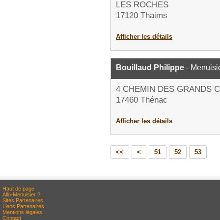
LES ROCHES
17120 Thaims
Afficher les détails
Bouillaud Philippe
- Menuisi
4 CHEMIN DES GRANDS 
17460 Thénac
Afficher les détails
<<
<
51
52
53
Haut de page
Allo-Menuisier ?
Sites Partenaires
Liens Partenaires
Mentions légales
Contact