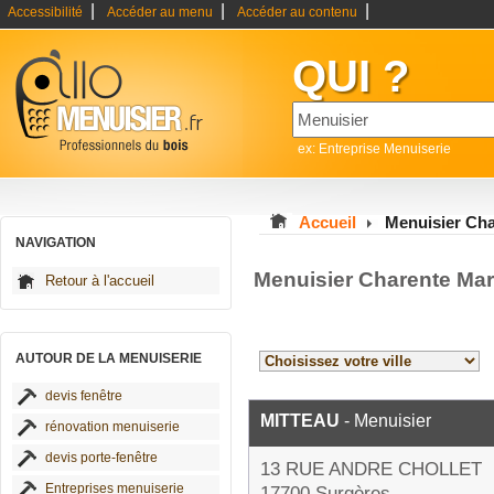
|
|
|
Accessibilité
Accéder au menu
Accéder au contenu
QUI ?
ex: Entreprise Menuiserie
Accueil
Menuisier Cha
NAVIGATION
Menuisier Charente Mar
Retour à l'accueil
AUTOUR DE LA MENUISERIE
devis fenêtre
MITTEAU
- Menuisier
rénovation menuiserie
devis porte-fenêtre
13 RUE ANDRE CHOLLET
Entreprises menuiserie
17700 Surgères