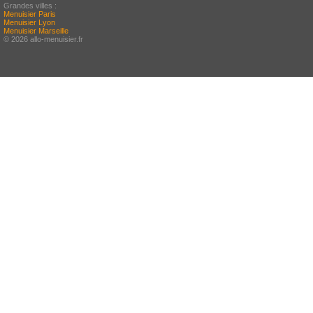
Grandes villes :
Menuisier Paris
Menuisier Lyon
Menuisier Marseille
© 2026 allo-menuisier.fr