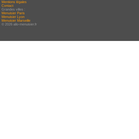
Mentions légales
Contact
Grandes villes :
Menuisier Paris
Menuisier Lyon
Menuisier Marseille
© 2026 allo-menuisier.fr