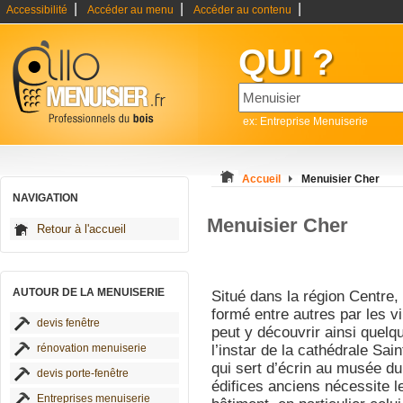
|
|
|
Accessibilité
Accéder au menu
Accéder au contenu
QUI ?
ex: Entreprise Menuiserie
Accueil
Menuisier Cher
NAVIGATION
Menuisier Cher
Retour à l'accueil
AUTOUR DE LA MENUISERIE
Situé dans la région Centre,
formé entre autres par les v
devis fenêtre
peut y découvrir ainsi que
rénovation menuiserie
l’instar de la cathédrale Sai
qui sert d’écrin au musée du
devis porte-fenêtre
édifices anciens nécessite l
Entreprises menuiserie