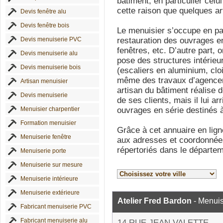
bâtiment, en particulier celu
cette raison que quelques art
Devis fenêtre alu
Devis fenêtre bois
Le menuisier s’occupe en part
Devis menuiserie PVC
restauration des ouvrages en
fenêtres, etc. D’autre part, o
Devis menuiserie alu
pose des structures intérieu
Devis menuiserie bois
(escaliers en aluminium, cloi
même des travaux d’agenceme
Artisan menuisier
artisan du bâtiment réalise
Devis menuiserie
de ses clients, mais il lui a
Menuisier charpentier
ouvrages en série destinés à
Formation menuisier
Grâce à cet annuaire en lig
Menuiserie fenêtre
aux adresses et coordonnée
répertoriés dans le départem
Menuiserie porte
Menuiserie sur mesure
Menuiserie intérieure
Menuiserie extérieure
Atelier Fred Bardon
- Menuis
Fabricant menuiserie PVC
Fabricant menuiserie alu
14 RUE JEAN VALETTE