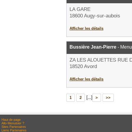
LA GARE
18600 Augy-sur-aubois
Afficher les détails
Bussière Jean-Pierre
- Menui
ZA LES ALOUETTES RUE 
18520 Avord
Afficher les détails
[...]
1
2
>
>>
Haut de page
Allo-Menuisier ?
Sites Partenaires
Liens Partenaires