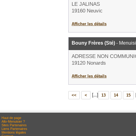
LE JALINAS
19160 Neuvic
Afficher les détails
Bouny Frères (Sté)
- Menuisi
ADRESSE NON COMMUNI
19120 Nonards
Afficher les détails
[...]
<<
<
13
14
15
Haut de page
Allo-Menuisier ?
Sites Partenaires
Liens Partenaires
Mentions légales