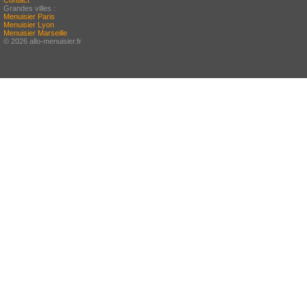
Contact
Grandes villes :
Menuisier Paris
Menuisier Lyon
Menuisier Marseille
© 2026 allo-menuisier.fr