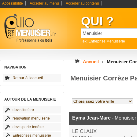
|
|
|
Accessibilité
Accéder au menu
Accéder au contenu
QUI ?
ex: Entreprise Menuiserie
Accueil
Menuisier Cor
NAVIGATION
Menuisier Corrèze P
Retour à l'accueil
AUTOUR DE LA MENUISERIE
devis fenêtre
Eyma Jean-Marc
- Menuisier
rénovation menuiserie
devis porte-fenêtre
LE CLAUX
Entreprises menuiserie