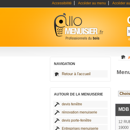
|
|
Accessibilité
Accéder au menu
Accéder au
e
A
NAVIGATION
Menu
Retour à l'accueil
AUTOUR DE LA MENUISERIE
devis fenêtre
MDB 
rénovation menuiserie
devis porte-fenêtre
12 RU
19000 
Entreprises menuiserie