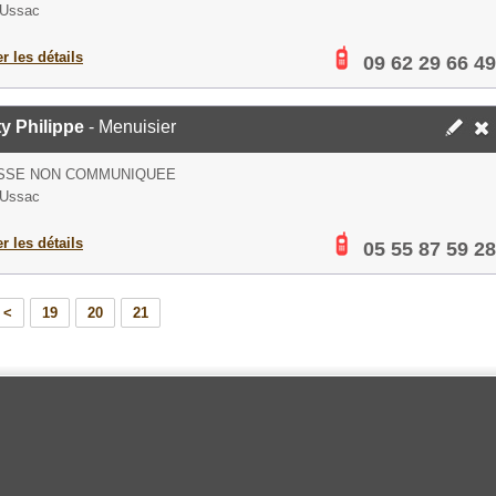
 Ussac
er les détails
09 62 29 66 49
y Philippe
- Menuisier
SSE NON COMMUNIQUEE
 Ussac
er les détails
05 55 87 59 28
<
19
20
21