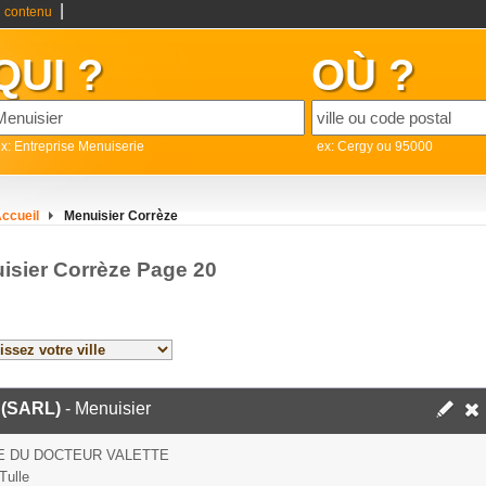
|
 contenu
QUI ?
OÙ ?
x: Entreprise Menuiserie
ex: Cergy ou 95000
ccueil
Menuisier Corrèze
isier Corrèze Page 20
(SARL)
- Menuisier
E DU DOCTEUR VALETTE
Tulle