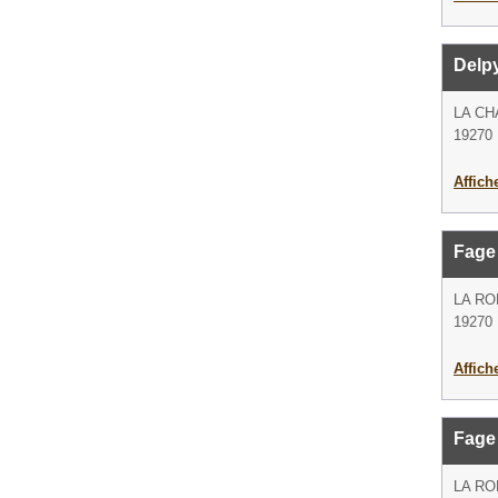
Delp
LA C
19270
Affich
Fage
LA RO
19270
Affich
Fage
LA RO