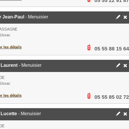
05 55 22 91 87
y Jean-Paul
- Menuisier
HASSAGNE
 Ussac
er les détails
05 55 88 15 64
 Laurent
- Menuisier
DE
 Ussac
er les détails
05 55 85 02 72
 Lucette
- Menuisier
DE