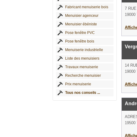
Fabricant menuiserie bois
7 RU
19000 
Menuisier agenceur
Menuisier ébéniste
Affich
Pose fenêtre PVC
Pose fenêtre bois
Verg
Menuiserie industrielle
Liste des menuisiers
14 RU
Travaux menuiserie
19000 
Recherche menuisier
Prix menuiserie
Affich
Tous nos conseils ...
Andr
ADRE
19500 
Affich