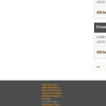
19270
Affich
Front
ADRE
19270
Affich
<<
Haut de page
Allo-Menuisier ?
Sites Partenaires
Liens Partenaires
Mentions légales
Contact
Grandes villes :
Menuisier Paris