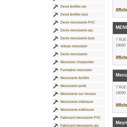
Devis fenêtre alu
Affich
Devis fenêtre bois
Devis menuiserie PVC
MENU
Devis menuiserie alu
Devis menuiserie bois
7 RUE
19000 
Artisan menuisier
Devis menuiserie
Affich
Menuisier charpentier
Formation menuisier
Menu
Menuiserie fenêtre
Menuiserie porte
7 RUE
19000 
Menuiserie sur mesure
Menuiserie intérieure
Affich
Menuiserie extérieure
Fabricant menuiserie PVC
Meyr
Fabricant menuiserie alu