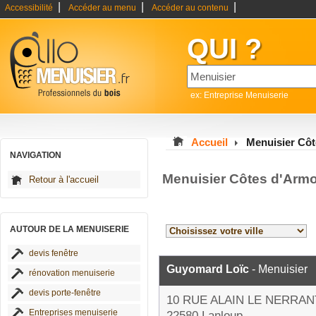
|
|
|
Accessibilité
Accéder au menu
Accéder au contenu
QUI ?
ex: Entreprise Menuiserie
Accueil
Menuisier Cô
NAVIGATION
Menuisier Côtes d'Armo
Retour à l'accueil
AUTOUR DE LA MENUISERIE
devis fenêtre
Guyomard Loïc
- Menuisier
rénovation menuiserie
devis porte-fenêtre
10 RUE ALAIN LE NERRAN
Entreprises menuiserie
22580 Lanloup