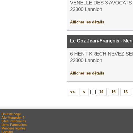
VENELLE DES 3 AVOCATS
22300 Lannion
Afficher les détails
Le Coz Jean-François
- Menu
6 HENT KRECH NEVEZ SE
22300 Lannion
Afficher les détails
[...]
<<
<
14
15
16
Haut de page
Allo-Menuisier ?
Sites Partenaires
Liens Partenaires
Mentions légales
Contact