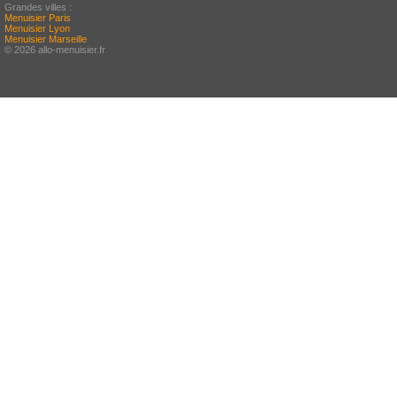
Grandes villes :
Menuisier Paris
Menuisier Lyon
Menuisier Marseille
© 2026 allo-menuisier.fr