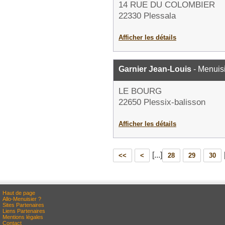
14 RUE DU COLOMBIER
22330 Plessala
Afficher les détails
Garnier Jean-Louis
- Menuis
LE BOURG
22650 Plessix-balisson
Afficher les détails
[...]
<<
<
28
29
30
Haut de page
Allo-Menuisier ?
Sites Partenaires
Liens Partenaires
Mentions légales
Contact