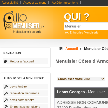
|
|
|
Accessibilité
Accéder au menu
Accéder au contenu
QUI ?
ex: Entreprise Menuiserie
Accueil
Menuisier Cô
NAVIGATION
Menuisier Côtes d'Armo
Retour à l'accueil
AUTOUR DE LA MENUISERIE
devis fenêtre
Lebas Georges
- Menuisier
rénovation menuiserie
devis porte-fenêtre
ADRESSE NON COMMUNI
Entreprises menuiserie
22490 Pleslin-trigavou