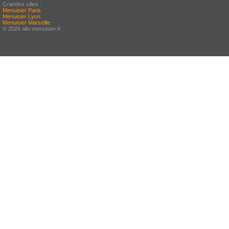
Grandes villes :
Menuisier Paris
Menuisier Lyon
Menuisier Marseille
© 2026 allo-menuisier.fr