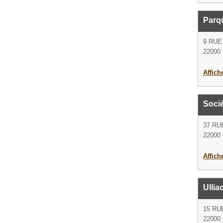
Parq
9 RUE
22000 
Affich
Soci
37 RU
22000 
Affich
Ullia
15 RU
22000 