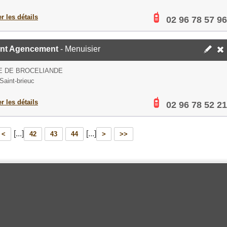
er les détails
02 96 78 57 96
lant Agencement
- Menuisier
E DE BROCELIANDE
Saint-brieuc
er les détails
02 96 78 52 21
[...]
[...]
<
42
43
44
>
>>