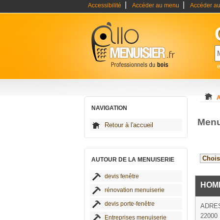
|
|
Accessibilité
Accéder au menu
Accéder au
e
A
NAVIGATION
Menu
Retour à l'accueil
AUTOUR DE LA MENUISERIE
devis fenêtre
HOM
rénovation menuiserie
devis porte-fenêtre
ADRE
22000 
Entreprises menuiserie