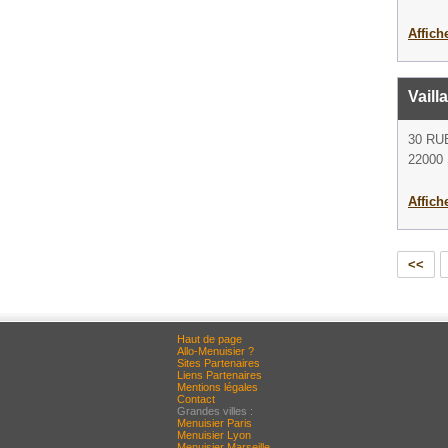
Affich
Vail
30 RU
22000 
Affich
<<
Haut de page
Allo-Menuisier ?
Sites Partenaires
Liens Partenaires
Mentions légales
Contact
Grandes villes :
Menuisier Paris
Menuisier Lyon
Menuisier Marseille