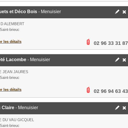
uets et Déco Bois
- Menuisier
 D ALEMBERT
Saint-brieuc
er les détails
02 96 33 31 87
été Lacombe
- Menuisier
E JEAN JAURES
Saint-brieuc
er les détails
02 96 94 63 43
c Claire
- Menuisier
E DU VAU GICQUEL
Saint-brieuc