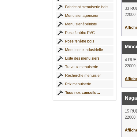
Fabricant menuiserie bois
33 RU
22000 
Menuisier agenceur
Menuisier ébéniste
Affich
Pose fenêtre PVC
Pose fenêtre bois
Minci
Menuiserie industrielle
Liste des menuisiers
4 RUE
22000 
Travaux menuiserie
Recherche menuisier
Affich
Prix menuiserie
Tous nos conseils ...
Naga
15 RU
22000 
Affich