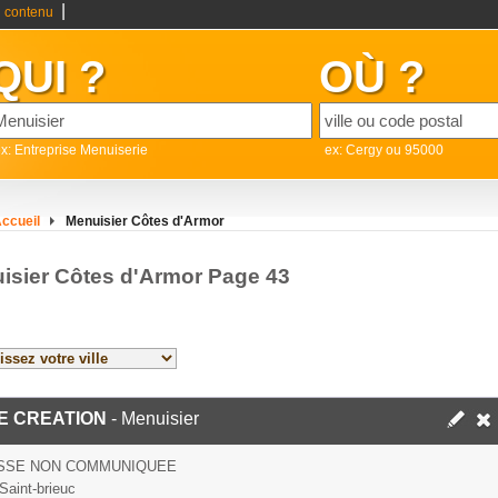
|
 contenu
QUI ?
OÙ ?
x: Entreprise Menuiserie
ex: Cergy ou 95000
ccueil
Menuisier Côtes d'Armor
isier Côtes d'Armor Page 43
E CREATION
- Menuisier
SSE NON COMMUNIQUEE
Saint-brieuc