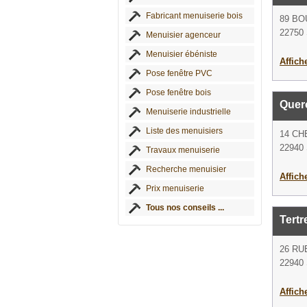
Fabricant menuiserie bois
89 B
22750 
Menuisier agenceur
Menuisier ébéniste
Affich
Pose fenêtre PVC
Pose fenêtre bois
Quer
Menuiserie industrielle
Liste des menuisiers
14 CH
22940 
Travaux menuiserie
Recherche menuisier
Affich
Prix menuiserie
Tous nos conseils ...
Tertr
26 RU
22940 
Affich