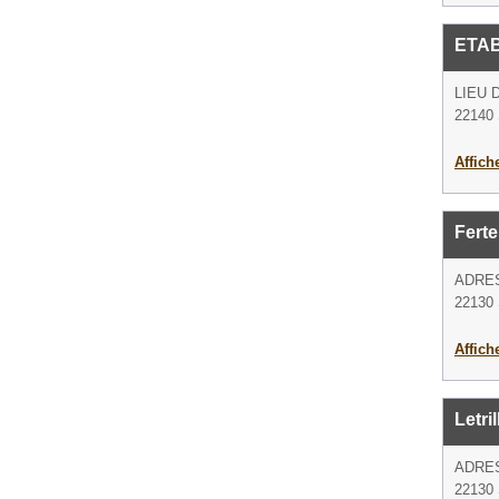
ETAB
LIEU 
22140 
Affich
Ferte
ADRE
22130 
Affich
Letri
ADRE
22130 