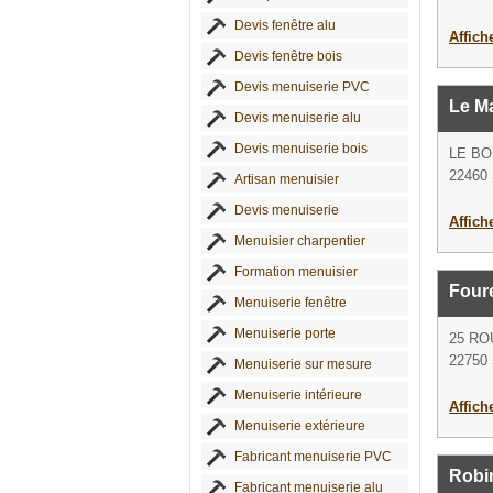
Devis fenêtre alu
Affich
Devis fenêtre bois
Devis menuiserie PVC
Le M
Devis menuiserie alu
Devis menuiserie bois
LE B
22460 
Artisan menuisier
Devis menuiserie
Affich
Menuisier charpentier
Formation menuisier
Four
Menuiserie fenêtre
Menuiserie porte
25 RO
22750 
Menuiserie sur mesure
Menuiserie intérieure
Affich
Menuiserie extérieure
Fabricant menuiserie PVC
Robin
Fabricant menuiserie alu