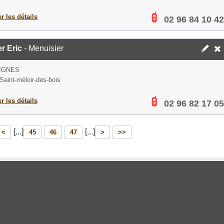
er les détails
02 96 84 10 42
r Eric
- Menuisier
IGNES
Saint-méloir-des-bois
er les détails
02 96 82 17 05
[...]
[...]
<
45
46
47
>
>>