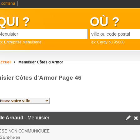
|
 contenu
QUI ?
OÙ ?
x: Entreprise Menuiserie
ex: Cergy ou 95000
ccueil
Menuisier Côtes d'Armor
isier Côtes d'Armor Page 46
lle Arnaud
- Menuisier
SSE NON COMMUNIQUEE
Saint-hélen