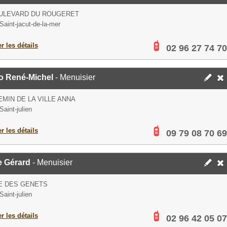
OULEVARD DU ROUGERET
Saint-jacut-de-la-mer
er les détails
02 96 27 74 70
o René-Michel
- Menuisier
EMIN DE LA VILLE ANNA
Saint-julien
er les détails
09 79 08 70 69
e Gérard
- Menuisier
E DES GENETS
Saint-julien
er les détails
02 96 42 05 07