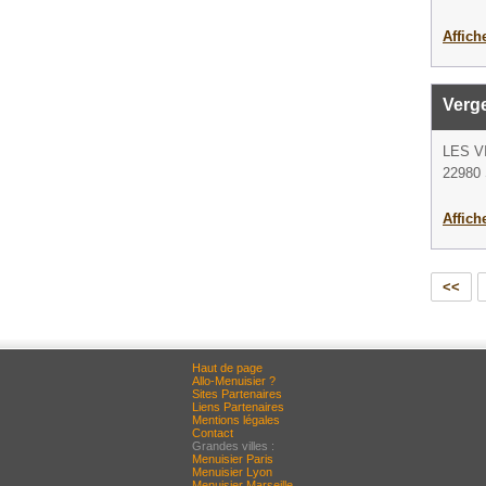
Affich
Verge
LES V
22980 
Affich
<<
Haut de page
Allo-Menuisier ?
Sites Partenaires
Liens Partenaires
Mentions légales
Contact
Grandes villes :
Menuisier Paris
Menuisier Lyon
Menuisier Marseille