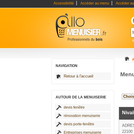
|
|
Accessibilité
Accéder au menu
Accéder au
e
A
NAVIGATION
Menu
Retour à l'accueil
AUTOUR DE LA MENUISERIE
devis fenêtre
Nivai
rénovation menuiserie
devis porte-fenêtre
ADRE
22100 
Entreprises menuiserie