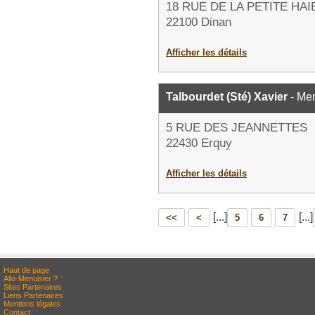
18 RUE DE LA PETITE HAI
22100 Dinan
Afficher les détails
Talbourdet (Sté) Xavier
- Men
5 RUE DES JEANNETTES
22430 Erquy
Afficher les détails
[...]
[...]
<<
<
5
6
7
Haut de page
Allo-Menuisier ?
Sites Partenaires
Liens Partenaires
Mentions légales
Contact