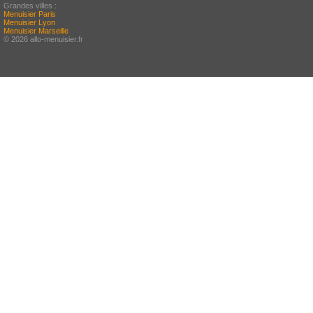
Grandes villes :
Menuisier Paris
Menuisier Lyon
Menuisier Marseille
© 2026 allo-menuisier.fr