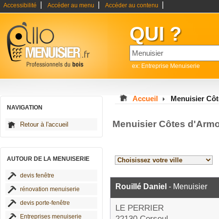
|
|
|
Accessibilité
Accéder au menu
Accéder au contenu
QUI ?
ex: Entreprise Menuiserie
Accueil
Menuisier Cô
NAVIGATION
Menuisier Côtes d'Armo
Retour à l'accueil
AUTOUR DE LA MENUISERIE
devis fenêtre
Rouillé Daniel
- Menuisier
rénovation menuiserie
devis porte-fenêtre
LE PERRIER
Entreprises menuiserie
22130 Corseul