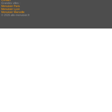
Contact
Grandes villes :
Menuisier Paris
Menuisier Lyon
Menuisier Marseille
© 2026 allo-menuisier.fr