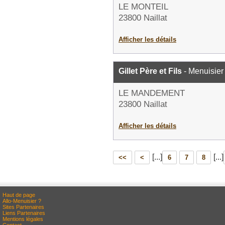
LE MONTEIL
23800 Naillat
Afficher les détails
Gillet Père et Fils
- Menuisier
LE MANDEMENT
23800 Naillat
Afficher les détails
[...]
[...]
<<
<
6
7
8
Haut de page
Allo-Menuisier ?
Sites Partenaires
Liens Partenaires
Mentions légales