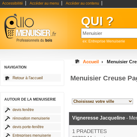
|
|
|
Accessibilité
Accéder au menu
Accéder au contenu
QUI ?
ex: Entreprise Menuiserie
Accueil
Menuisier Cr
NAVIGATION
Menuisier Creuse Pa
Retour à l'accueil
AUTOUR DE LA MENUISERIE
devis fenêtre
Vigneresse Jacqueline
- Men
rénovation menuiserie
devis porte-fenêtre
1 PRADETTES
Entreprises menuiserie