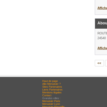
Affich
Abou
ROUTE
24540 
Affich
<<
Haut de page
Allo-Menuisier ?
Sites Partenaires
Liens Partenaires
Mentions légales
Contact
Grandes villes :
Menuisier Paris
Menuisier Lyon
Menuisier Marseille