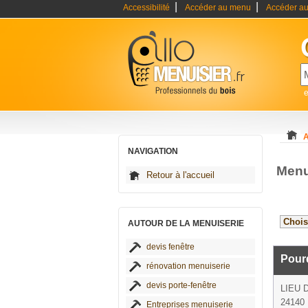
|
|
Accessibilité
Accéder au menu
Accéder au
e
A
NAVIGATION
Menu
Retour à l'accueil
AUTOUR DE LA MENUISERIE
devis fenêtre
Pour
rénovation menuiserie
devis porte-fenêtre
LIEU 
24140
Entreprises menuiserie