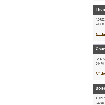
Thom
ADRE
24330 
Affich
Gousp
LA M
24470 
Affich
Bois
ADRE
24240 