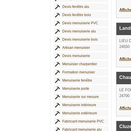
Devis fenêtre alu
Affich
Devis fenêtre bois
Devis menuiserie PVC
Land
Devis menuiserie alu
Devis menuiserie bois
LIEU 
24550 
Artisan menuisier
Devis menuiserie
Affich
Menuisier charpentier
Formation menuisier
Chau
Menuiserie fenêtre
Menuiserie porte
LE FO
24700 
Menuiserie sur mesure
Menuiserie intérieure
Affich
Menuiserie extérieure
Fabricant menuiserie PVC
Cluz
Fabricant menuiserie alu