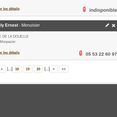
er les détails
indisponible
ly Ernest
- Menuisier
 DE LA DOUELLE
Monpazier
er les détails
05 53 22 60 97
[...]
[...]
<
18
19
20
>
>>