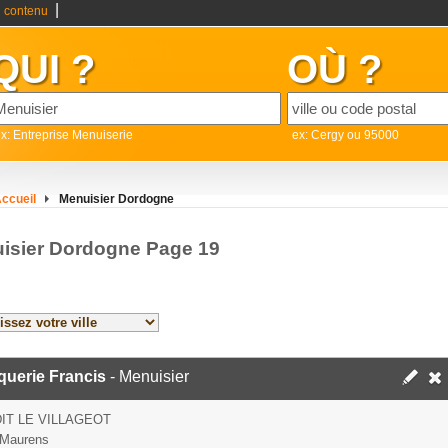
|
 contenu
QUI ?
OÙ ?
x: Entreprise Menuiserie
ex: Cergy ou 95000
ccueil
Menuisier Dordogne
isier Dordogne Page 19
querie Francis
- Menuisier
DIT LE VILLAGEOT
 Maurens