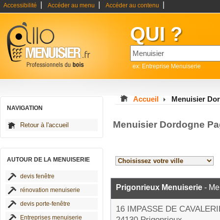
|
|
|
Accessibilité
Accéder au menu
Accéder au contenu
QUI ?
ex: Entreprise Menuiserie
Accueil
Menuisier Do
NAVIGATION
Menuisier Dordogne Pa
Retour à l'accueil
AUTOUR DE LA MENUISERIE
devis fenêtre
Prigonrieux Menuiserie
- Me
rénovation menuiserie
devis porte-fenêtre
16 IMPASSE DE CAVALERI
Entreprises menuiserie
24130 Prigonrieux