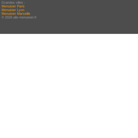
Grandes villes :
Menuisier Paris
Menuisier Lyon
Menuisier Marseille
© 2026 allo-menuisier.fr