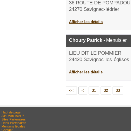
36 ROUTE DE POMPADOU
24270 Savignac-lédrier
Afficher les détails
Choury Patrick
- Menuisier
LIEU DIT LE POMMIER
24420 Savignac-les-églises
Afficher les détails
<<
<
31
32
33
Haut de page
Allo-Menuisier ?
Sites Partenaires
Liens Partenaires
Mentions légales
Contact