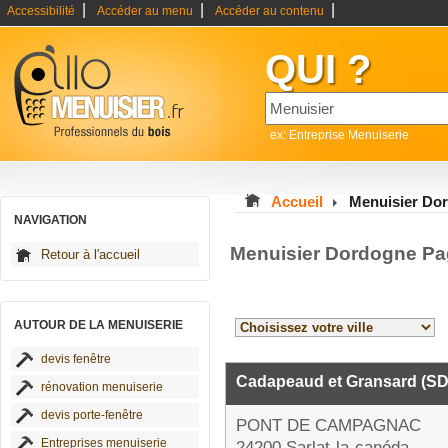
|
|
|
Accessibilité
Accéder au menu
Accéder au contenu
QUI ?
ex: Entreprise Menuiserie
Accueil
Menuisier Do
NAVIGATION
Menuisier Dordogne Pa
Retour à l'accueil
AUTOUR DE LA MENUISERIE
devis fenêtre
Cadapeaud et Gransard (SD
rénovation menuiserie
devis porte-fenêtre
PONT DE CAMPAGNAC
Entreprises menuiserie
24200 Sarlat-la-canéda