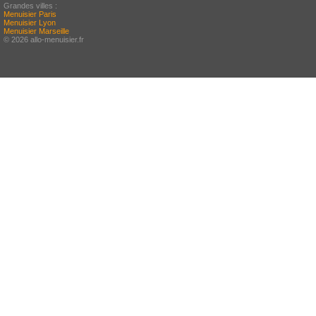
Grandes villes :
Menuisier Paris
Menuisier Lyon
Menuisier Marseille
© 2026 allo-menuisier.fr