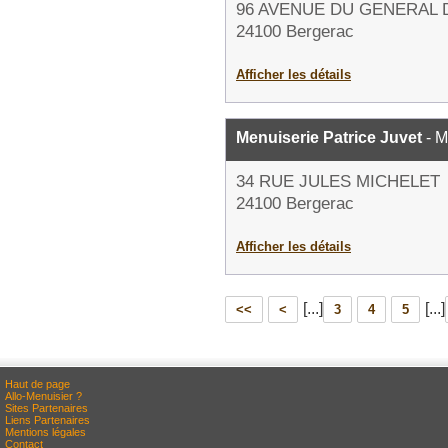
96 AVENUE DU GENERAL 
24100 Bergerac
Afficher les détails
Menuiserie Patrice Juvet
- M
34 RUE JULES MICHELET
24100 Bergerac
Afficher les détails
[...]
[...]
<<
<
3
4
5
Haut de page
Allo-Menuisier ?
Sites Partenaires
Liens Partenaires
Mentions légales
Contact