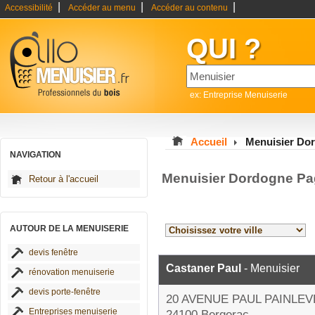
|
|
|
Accessibilité
Accéder au menu
Accéder au contenu
QUI ?
ex: Entreprise Menuiserie
Accueil
Menuisier Do
NAVIGATION
Menuisier Dordogne Pa
Retour à l'accueil
AUTOUR DE LA MENUISERIE
devis fenêtre
Castaner Paul
- Menuisier
rénovation menuiserie
devis porte-fenêtre
20 AVENUE PAUL PAINLEV
Entreprises menuiserie
24100 Bergerac