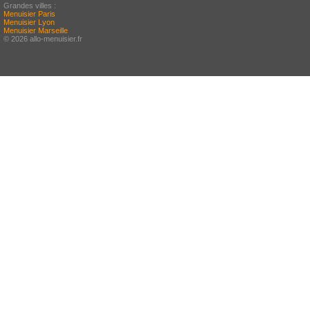
Grandes villes :
Menuisier Paris
Menuisier Lyon
Menuisier Marseille
© 2026 allo-menuisier.fr